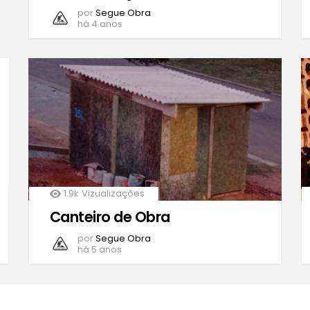
por
Segue Obra
há 4 anos
1.9k
Vizualizações
Canteiro de Obra
por
Segue Obra
há 5 anos