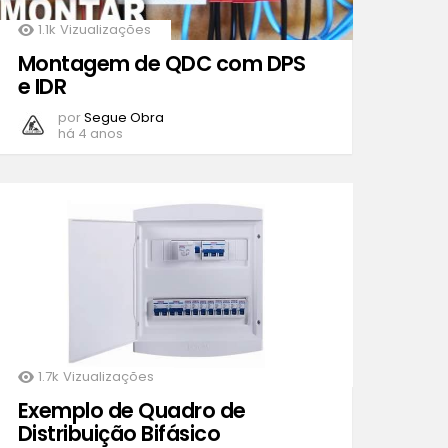
1.1k
Vizualizações
Montagem de QDC com DPS
e IDR
por
Segue Obra
há 4 anos
1.7k
Vizualizações
Exemplo de Quadro de
Distribuição Bifásico