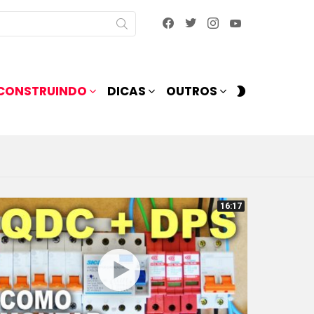
facebook
twitter
instagram
youtube
SWITCH
CONSTRUINDO
DICAS
OUTROS
SKIN
16:17