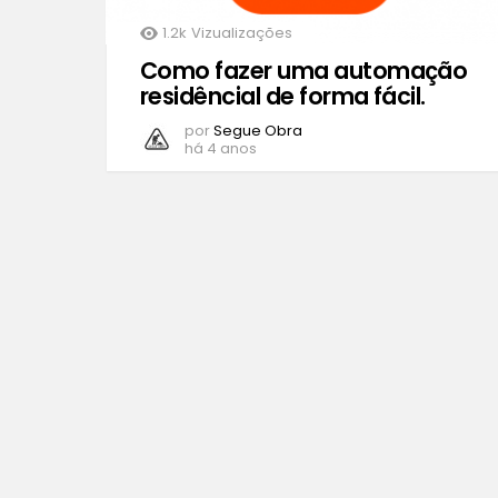
1.2k
Vizualizações
Como fazer uma automação
residêncial de forma fácil.
por
Segue Obra
há 4 anos