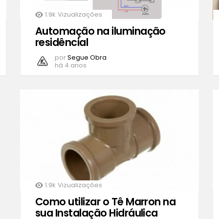
1.9k
Vizualizações
Automação na iluminação
residêncial
por
Segue Obra
há 4 anos
1.9k
Vizualizações
Como utilizar o Tê Marron na
sua Instalação Hidráulica