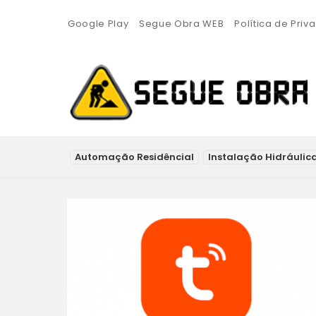
Google Play
Segue Obra WEB
Política de Priv
CONSTRUINDO
SUBTERMS
Automação Residêncial
Instalação Hidráulic
LATEST
STORIES