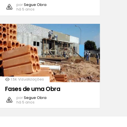
por
Segue Obra
há 5 anos
1.5k
Vizualizações
Fases de uma Obra
por
Segue Obra
há 5 anos