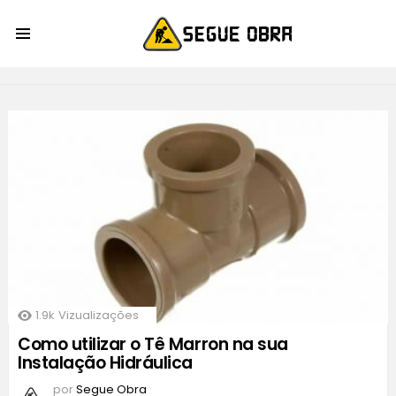
Menu
INSTALAÇÃO
HIDRÁULICA
LATEST
STORIES
1.9k
Vizualizações
Como utilizar o Tê Marron na sua
Instalação Hidráulica
por
Segue Obra