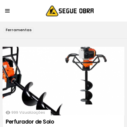
Menu
OUTROS
SUBTERMS
Ferramentas
LATEST
STORIES
999
Vizualizações
Perfurador de Solo